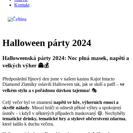
Kontakt
Halloween párty 2024
Halloweenská párty 2024: Noc plná masek, napětí a
velkých výher 👻💰
Předposlední říjnový den jsme v našem kasinu Kajot Intacto
Diamond Zlatníky oslavili Halloween tak, jak se sluší a patří –
ve
velkém stylu a s pořádnou dávkou tajemna
! 🎭
Celý večer byl ve znamení
napětí ve hře, výherních emocí a
skvělé nálady
. Mnozí hráči si odnesli pěkné výhry a spokojený
úsměv – i když v některých případech maskovaný 😄. Nechyběly
tematické drinky, tematické hry a stylové občerstvení zdarma
,
které ladilo k duchu večera.