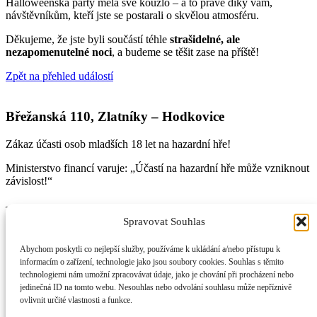
Halloweenská párty měla své kouzlo – a to právě díky vám,
návštěvníkům, kteří jste se postarali o skvělou atmosféru.
Děkujeme, že jste byli součástí téhle
strašidelné, ale
nezapomenutelné noci
, a budeme se těšit zase na příště!
Zpět na přehled událostí
Břežanská 110, Zlatníky – Hodkovice
Zákaz účasti osob mladších 18 let na hazardní hře!
Ministerstvo financí varuje: „Účastí na hazardní hře může vzniknout
závislost!“
Taxi
Spravovat Souhlas
+420 702 060 606
Abychom poskytli co nejlepší služby, používáme k ukládání a/nebo přístupu k
informacím o zařízení, technologie jako jsou soubory cookies. Souhlas s těmito
Recepce
technologiemi nám umožní zpracovávat údaje, jako je chování při procházení nebo
jedinečná ID na tomto webu. Nesouhlas nebo odvolání souhlasu může nepříznivě
+420 702 060 606
ovlivnit určité vlastnosti a funkce.