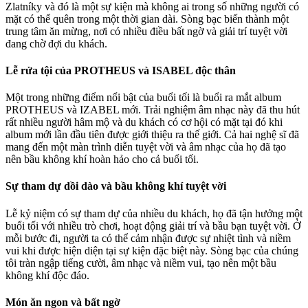
Zlatníky và đó là một sự kiện mà không ai trong số những người có
mặt có thể quên trong một thời gian dài. Sòng bạc biến thành một
trung tâm ăn mừng, nơi có nhiều điều bất ngờ và giải trí tuyệt vời
đang chờ đợi du khách.
Lễ rửa tội của PROTHEUS và ISABEL độc thân
Một trong những điểm nổi bật của buổi tối là buổi ra mắt album
PROTHEUS và IZABEL mới. Trải nghiệm âm nhạc này đã thu hút
rất nhiều người hâm mộ và du khách có cơ hội có mặt tại đó khi
album mới lần đầu tiên được giới thiệu ra thế giới. Cả hai nghệ sĩ đã
mang đến một màn trình diễn tuyệt vời và âm nhạc của họ đã tạo
nên bầu không khí hoàn hảo cho cả buổi tối.
Sự tham dự dồi dào và bầu không khí tuyệt vời
Lễ kỷ niệm có sự tham dự của nhiều du khách, họ đã tận hưởng một
buổi tối với nhiều trò chơi, hoạt động giải trí và bầu bạn tuyệt vời. Ở
mỗi bước đi, người ta có thể cảm nhận được sự nhiệt tình và niềm
vui khi được hiện diện tại sự kiện đặc biệt này. Sòng bạc của chúng
tôi tràn ngập tiếng cười, âm nhạc và niềm vui, tạo nên một bầu
không khí độc đáo.
Món ăn ngon và bất ngờ