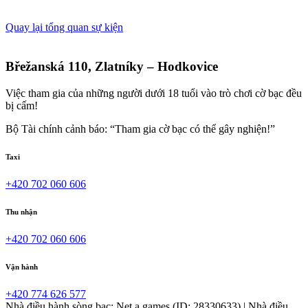
Quay lại tổng quan sự kiện
Břežanská 110, Zlatníky – Hodkovice
Việc tham gia của những người dưới 18 tuổi vào trò chơi cờ bạc đều
bị cấm!
Bộ Tài chính cảnh báo: “Tham gia cờ bạc có thể gây nghiện!”
Taxi
+420 702 060 606
Thu nhận
+420 702 060 606
Vận hành
+420 774 626 577
Nhà điều hành sòng bạc: Net a games (ID: 28330633) | Nhà điều